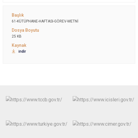
61-KÜTÜPHANE-HAFTASI-GÖREV-METNİ
25 KB
indir