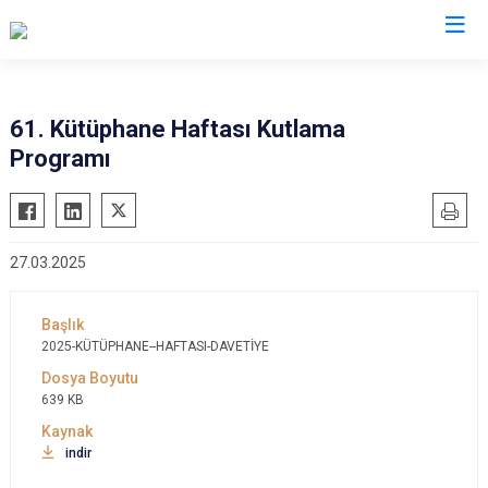
Kocaeli
61. Kütüphane Haftası Kutlama
Programı
Gebze
Başiskele
Gölcük
Darıca
Kandıra
Çayırova
27.03.2025
Karamürsel
Dilovası
Körfez
İzmit
Derince
Kartepe
2025-KÜTÜPHANE--HAFTASI-DAVETİYE
639 KB
indir