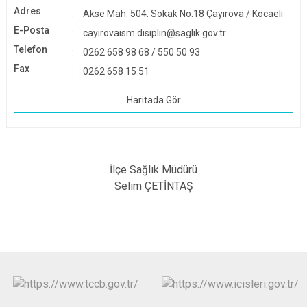
Adres
Akse Mah. 504. Sokak No:18 Çayırova / Kocaeli
E-Posta
cayirovaism.disiplin@saglik.gov.tr
Telefon
0262 658 98 68 / 550 50 93
Fax
0262 658 15 51
Haritada Gör
İlçe Sağlık Müdürü
Selim ÇETİNTAŞ