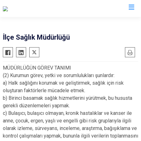
Kocaeli
İlçe Sağlık Müdürlüğü
Gebze
Başiskele
Gölcük
Darıca
MÜDÜRLÜĞÜN GÖREV TANIMI
Kandıra
Çayırova
(2) Kurumun görev, yetki ve sorumlulukları şunlardır:
Karamürsel
Dilovası
a) Halk sağlığını korumak ve geliştirmek, sağlık için risk
Körfez
İzmit
oluşturan faktörlerle mücadele etmek.
b) Birinci basamak sağlık hizmetlerini yürütmek, bu hususta
Derince
Kartepe
gerekli düzenlemeleri yapmak.
c) Bulaşıcı, bulaşıcı olmayan, kronik hastalıklar ve kanser ile
anne, çocuk, ergen, yaşlı ve engelli gibi risk gruplarıyla ilgili
olarak izleme, sürveyans, inceleme, araştırma, bağışıklama ve
kontrol çalışmaları yapmak, bununla ilgili verilerin toplanmasını