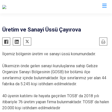
Kocaeli
Üretim ve Sanayi Üssü Çayırova
Gebze
Başiskele
Gölcük
Darıca
İlçemiz bölgenin üretim ve sanayi üssü konumundadır.
Kandıra
Çayırova
Karamürsel
Dilovası
Ülkemizin önde gelen sanayi kuruluşlarına sahip Gebze
Körfez
İzmit
Organize Sanayi Bölgesinin (GOSB) bir bölümü ilçe
sınırlarımız içinde bulunmaktadır. İlçe sınırlarımız yer alan 44
Derince
Kartepe
fabrika da 5.245 kişi istihdam edilmektedir.
40 üyenin katılımı ile hayata geçirilen TOSB’ da 2018 yılı
itibariyle 76 üretim yapan firma bulunmaktadır. TOSB’ da halen
20.000 kişi istihdam edilmektedir